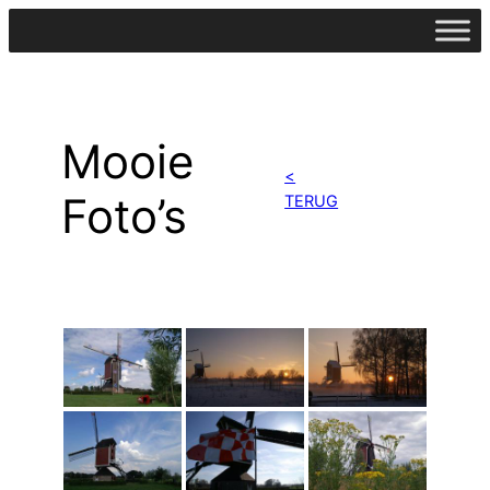
Ga
naar
de
inhoud
Mooie
<
Foto’s
TERUG