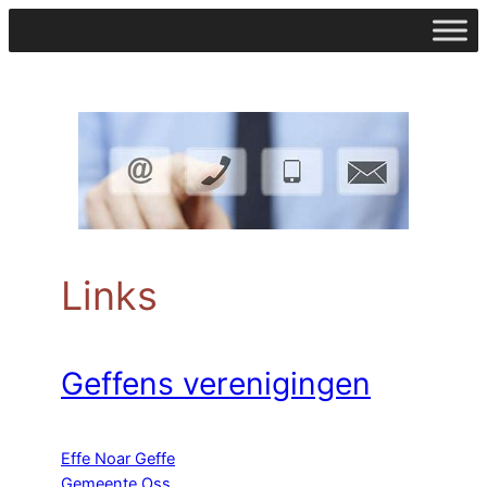
Ga
naar
de
inhoud
Links
Geffens verenigingen
Effe Noar Geffe
Gemeente Oss