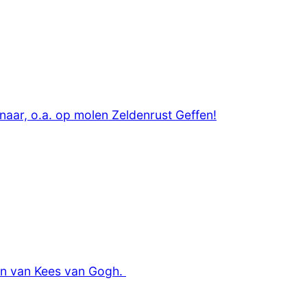
aar, o.a. op molen Zeldenrust Geffen!
den van Kees van Gogh.