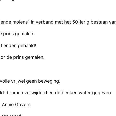
nde molens” in verband met het 50-jarig bestaan va
e prins gemalen.
0 enden gehaald!
or de prins gemalen.
olle vrijwel geen beweging.
t: bramen verwijderd en de beuken water gegeven.
an Annie Govers