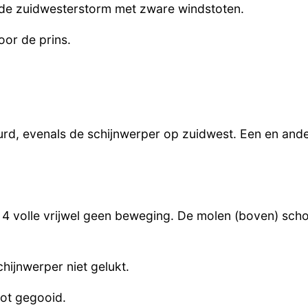
nde zuidwesterstorm met zware windstoten.
oor de prins.
rd, evenals de schijnwerper op zuidwest. Een en an
4 volle vrijwel geen beweging. De molen (boven) s
chijnwerper niet gelukt.
pot gegooid.